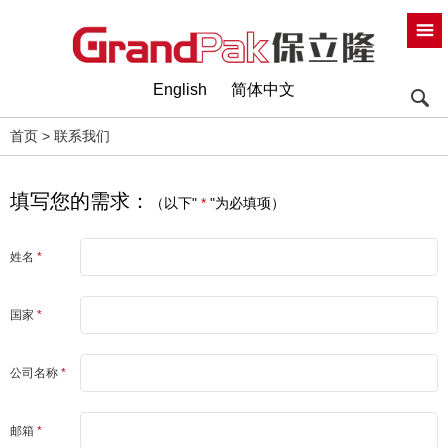
English
简体中文
首页
>
联系我们
填写您的需求：
（以下"
*
"为必填项）
姓名
*
国家
*
公司名称
*
邮箱
*